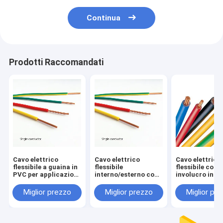
Continua
Prodotti Raccomandati
Cavo elettrico
Cavo elettrico
Cavo elettrico
flessibile a guaina in
flessibile
flessibile con
PVC per applicazioni
interno/esterno con
involucro in P
commerciali
involucro in PVC e
una temperatu
temperatura
nominale di 70
Miglior prezzo
Miglior prezzo
Miglior pr
nominale di 70°C
situazioni di s