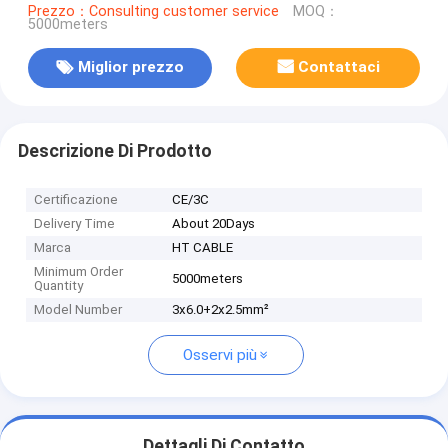
Prezzo：Consulting customer service
MOQ：
5000meters
Miglior prezzo
Contattaci
Descrizione Di Prodotto
Certificazione
CE/3C
Delivery Time
About 20Days
Marca
HT CABLE
Minimum Order
5000meters
Quantity
Model Number
3x6.0+2x2.5mm²
Osservi più
Dettagli Di Contatto