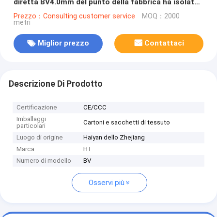
diretta BV4.0mm del punto della fabbrica ha isolato
il cavo domestico del panno
Prezzo：Consulting customer service
MOQ：2000
metri
Miglior prezzo
Contattaci
Descrizione Di Prodotto
Certificazione
CE/CCC
Imballaggi
Cartoni e sacchetti di tessuto
particolari
Luogo di origine
Haiyan dello Zhejiang
Marca
HT
Numero di modello
BV
Osservi più