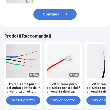
Continua
Prodotti Raccomandati
Il PVC di rame puro
Il PVC di rame puro
Il PVC di rame
del Unico centro del ²
del Unico centro del ²
del Unico centr
di vendita diretta
di vendita diretta
di vendita dire
BV2.5mm del punto
BV6.0mm del punto
BV10.0mm del
della fabbrica ha
della fabbrica ha
della fabbrica
Miglior prezzo
Miglior prezzo
Miglior pr
isolato il cavo
isolato il cavo
isolato il cavo
domestico del panno
domestico del panno
domestico del