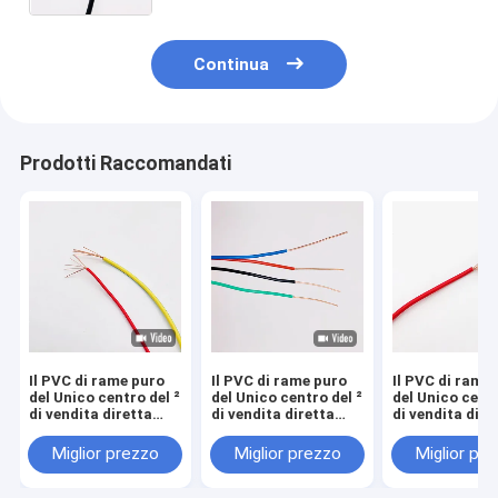
Continua
Prodotti Raccomandati
Il PVC di rame puro
Il PVC di rame puro
Il PVC di rame
del Unico centro del ²
del Unico centro del ²
del Unico centr
di vendita diretta
di vendita diretta
di vendita dire
BV4.0mm del punto
BV2.5mm del punto
BV6.0mm del 
della fabbrica ha
della fabbrica ha
della fabbrica
Miglior prezzo
Miglior prezzo
Miglior pr
isolato il cavo
isolato il cavo
isolato il cavo
domestico del panno
domestico del panno
domestico del