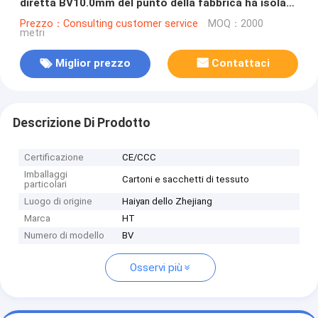
diretta BV10.0mm del punto della fabbrica ha isolato
il cavo domestico del panno
Prezzo：Consulting customer service
MOQ：2000
metri
Miglior prezzo
Contattaci
Descrizione Di Prodotto
Certificazione
CE/CCC
Imballaggi
Cartoni e sacchetti di tessuto
particolari
Luogo di origine
Haiyan dello Zhejiang
Marca
HT
Numero di modello
BV
Osservi più