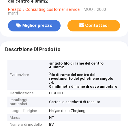
del centro 4.0mm2
Prezzo：Consulting customer service
MOQ：2000
metri
Miglior prezzo
Contattaci
Descrizione Di Prodotto
singolo filo di rame del centro
4.0mm2
,
Evidenziare
filo di rame del centro del
rivestimento del polietilene singolo
,
,
4
0 millimetri di rame di cavo unipolare
Certificazione
CE/CCC
Imballaggi
Cartoni e sacchetti di tessuto
particolari
Luogo di origine
Haiyan dello Zhejiang
Marca
HT
Numero di modello
BV