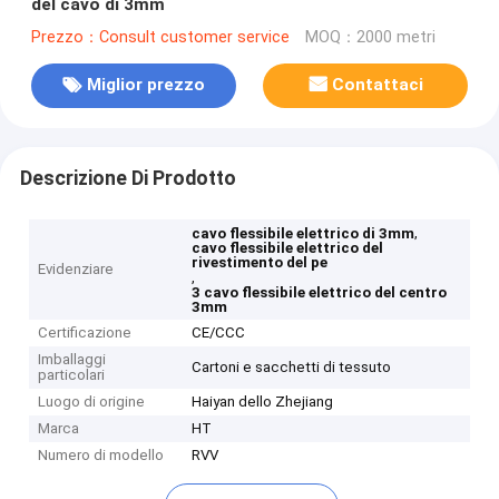
del cavo di 3mm
Prezzo：Consult customer service
MOQ：2000 metri
Miglior prezzo
Contattaci
Descrizione Di Prodotto
,
cavo flessibile elettrico di 3mm
cavo flessibile elettrico del
rivestimento del pe
Evidenziare
,
3 cavo flessibile elettrico del centro
3mm
Certificazione
CE/CCC
Imballaggi
Cartoni e sacchetti di tessuto
particolari
Luogo di origine
Haiyan dello Zhejiang
Marca
HT
Numero di modello
RVV