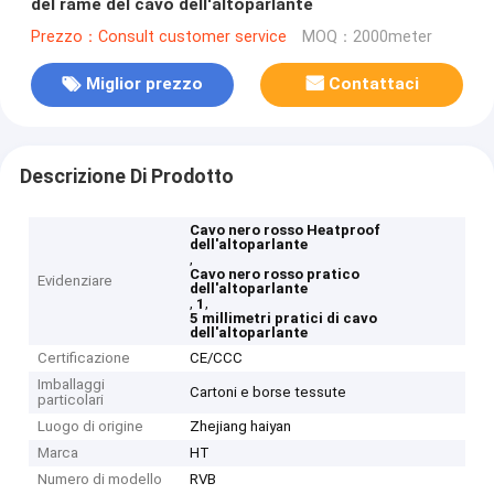
del rame del cavo dell'altoparlante
Prezzo：Consult customer service
MOQ：2000meter
Miglior prezzo
Contattaci
Descrizione Di Prodotto
Cavo nero rosso Heatproof
dell'altoparlante
,
Cavo nero rosso pratico
Evidenziare
dell'altoparlante
,
,
1
5 millimetri pratici di cavo
dell'altoparlante
Certificazione
CE/CCC
Imballaggi
Cartoni e borse tessute
particolari
Luogo di origine
Zhejiang haiyan
Marca
HT
Numero di modello
RVB