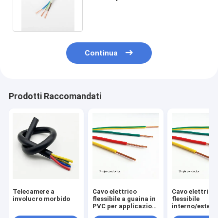
dell'ambiente del cavo
FG16OR16 multi
Continua
Prodotti Raccomandati
Telecamere a
Cavo elettrico
Cavo elettrico
involucro morbido
flessibile a guaina in
flessibile
PVC per applicazioni
interno/estern
commerciali
involucro in P