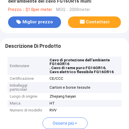
dell'ambiente del cavo FG16OR16 multi
Prezzo：$1.0per meter
MOQ：2000meter
Miglior prezzo
Contattaci
Descrizione Di Prodotto
Cavo di protezione dell'ambiente
FG16OR16
Evidenziare
,
,
Cavo di rame puro FG16OR16
Cavo elettrico flessibile FG16OR16
Certificazione
CE/CCC
Imballaggi
Cartoni e borse tessute
particolari
Luogo di origine
Zhejiang haiyan
Marca
HT
Numero di modello
RVV
Osservi più