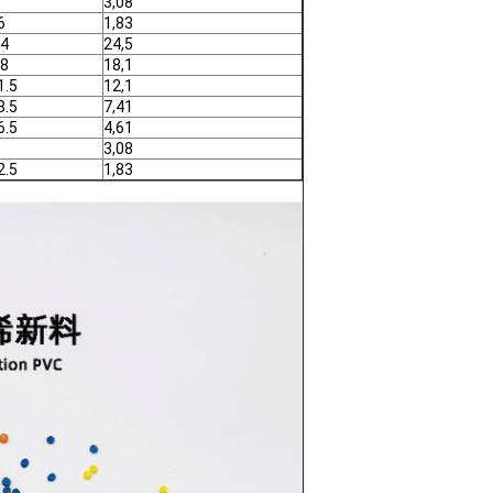
3,08
6
1,83
.4
24,5
.8
18,1
1.5
12,1
3.5
7,41
6.5
4,61
3,08
2.5
1,83