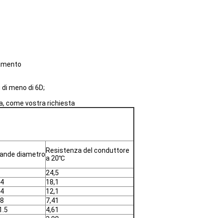
gamento
 di meno di 6D;
ca, come vostra richiesta
Resistenza del conduttore
rande diametro
a 20℃
24,5
.4
18,1
.4
12,1
.8
7,41
1.5
4,61