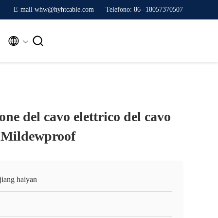
E-mail whw@hyhtcable.com
Telefono: 86--18057370507


one del cavo elettrico del cavo
 Mildewproof
jiang haiyan