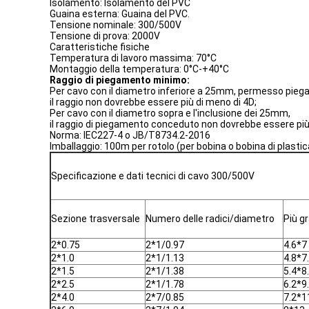
Isolamento: Isolamento del PVC
Guaina esterna: Guaina del PVC.
Tensione nominale: 300/500V
Tensione di prova: 2000V
Caratteristiche fisiche
Temperatura di lavoro massima: 70°C
Montaggio della temperatura: 0°C-+40°C
Raggio di piegamento minimo:
Per cavo con il diametro inferiore a 25mm, permesso pie
il raggio non dovrebbe essere più di meno di 4D;
Per cavo con il diametro sopra e l'inclusione dei 25mm,
il raggio di piegamento conceduto non dovrebbe essere più
Norma: IEC227-4 o JB/T8734.2-2016
Imballaggio: 100m per rotolo (per bobina o bobina di plasti
Specificazione e dati tecnici di cavo 300/500V
Sezione trasversale
Numero delle radici/diametro
Più g
2*0.75
2*1/0.97
4.6*7
2*1.0
2*1/1.13
4.8*7
2*1.5
2*1/1.38
5.4*8
2*2.5
2*1/1.78
6.2*9
2*4.0
2*7/0.85
7.2*1