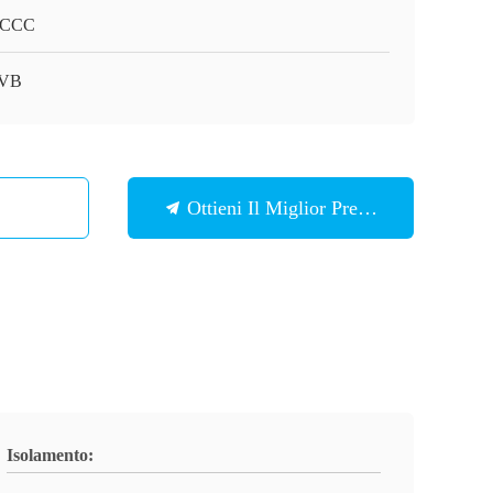
/CCC
VB
Ottieni Il Miglior Prezzo
Isolamento: