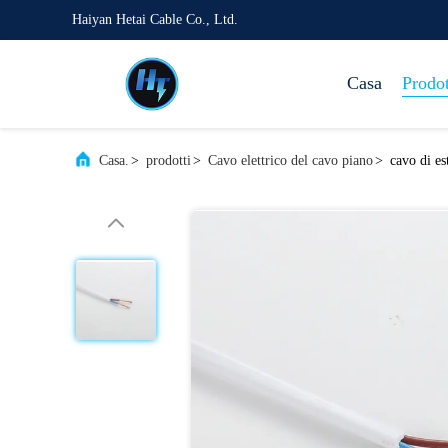
Haiyan Hetai Cable Co., Ltd.
Casa
Prodot
Casa.
>
prodotti
>
Cavo elettrico del cavo piano
>
cavo di es