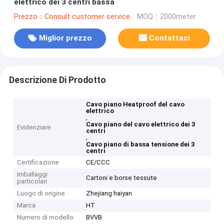
elettrico dei 3 centri bassa
Prezzo：Consult customer service
MOQ：2000meter
Miglior prezzo
Contattaci
Descrizione Di Prodotto
Cavo piano Heatproof del cavo
elettrico
,
Cavo piano del cavo elettrico dei 3
Evidenziare
centri
,
Cavo piano di bassa tensione dei 3
centri
Certificazione
CE/CCC
Imballaggi
Cartoni e borse tessute
particolari
Luogo di origine
Zhejiang haiyan
Marca
HT
Numero di modello
BVVB