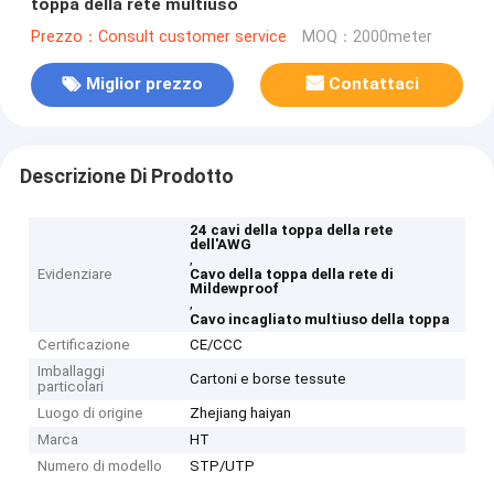
toppa della rete multiuso
Prezzo：Consult customer service
MOQ：2000meter
Miglior prezzo
Contattaci
Descrizione Di Prodotto
24 cavi della toppa della rete
dell'AWG
,
Evidenziare
Cavo della toppa della rete di
Mildewproof
,
Cavo incagliato multiuso della toppa
Certificazione
CE/CCC
Imballaggi
Cartoni e borse tessute
particolari
Luogo di origine
Zhejiang haiyan
Marca
HT
Numero di modello
STP/UTP