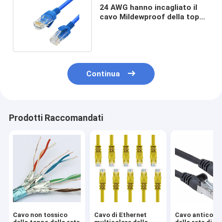
24 AWG hanno incagliato il
cavo Mildewproof della toppa
della rete multiuso
Continua
Prodotti Raccomandati
Cavo non tossico
Cavo di Ethernet
Cavo anticorr